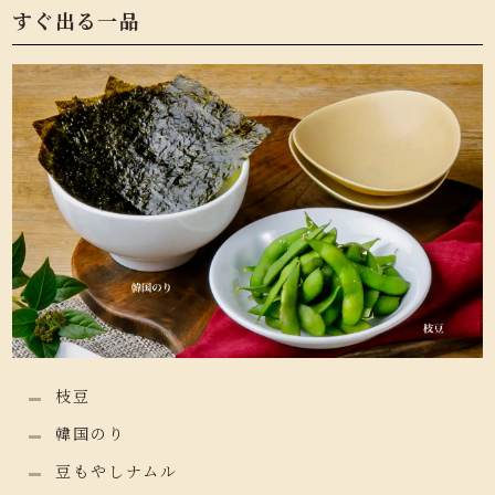
すぐ出る一品
枝豆
韓国のり
豆もやしナムル