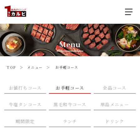
Menu
TOP ＞
メニュー
＞ お手軽コース
お値打ちコース
お手軽コース
全品コース
牛塩タンコース
黒毛和牛コース
単品メニュー
期間限定
ランチ
ドリンク