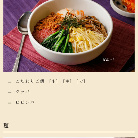
こだわりご飯
［小］［中］［大］
クッパ
ビビンバ
麺